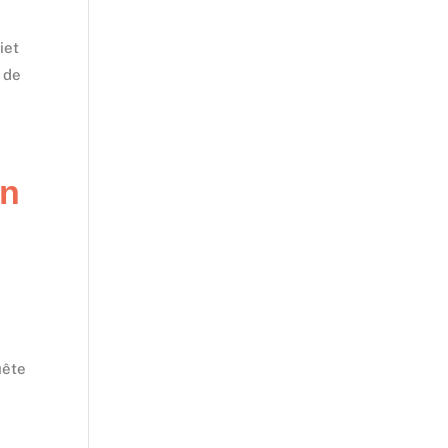
iet
 de
an
,
uête