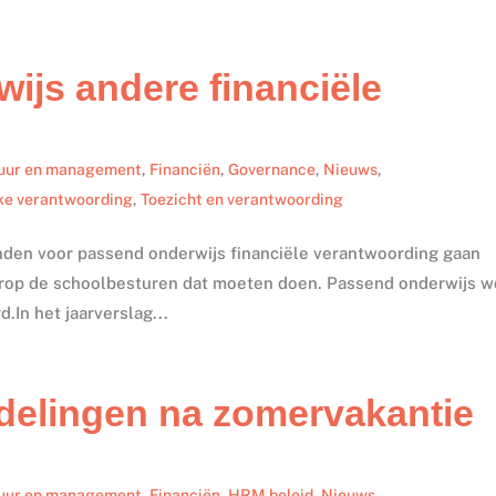
ijs andere financiële
uur en management
,
Financiën
,
Governance
,
Nieuws
,
ke verantwoording
,
Toezicht en verantwoording
en voor passend onderwijs financiële verantwoording gaan
arop de schoolbesturen dat moeten doen. Passend onderwijs w
.In het jaarverslag...
elingen na zomervakantie
uur en management
,
Financiën
,
HRM beleid
,
Nieuws