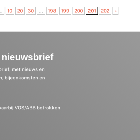
..
10
20
30
...
198
199
200
201
202
»
nieuwsbrief
brief, met nieuws en
en, bijeenkomsten en
 waarbij VOS/ABB betrokken