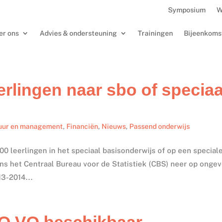
Symposium
W
er ons
Advies & ondersteuning
Trainingen
Bijeenkoms
rlingen naar sbo of speciaa
uur en management
,
Financiën
,
Nieuws
,
Passend onderwijs
000 leerlingen in het speciaal basisonderwijs of op een special
ns het Centraal Bureau voor de Statistiek (CBS) neer op onge
13-2014...
O VO beschikbaar