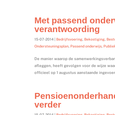
Met passend onderw
verantwoording
15-07-2014
|
Bedrijfsvoering
,
Bekostiging
,
Best
Ondersteuningsplan
,
Passend onderwijs
,
Publie
De manier waarop de samenwerkingsverband
afleggen, heeft gevolgen voor de wijze wa
officieel op 1 augustus aanstaande ingevoerd
Pensioenonderhand
verder
15-07-2014
|
Bedrijfsvoering
,
Bekostiging
,
Best