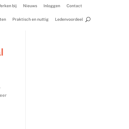
erken bij
Nieuws
Inloggen
Contact
ten
Praktisch en nuttig
Ledenvoordeel
l
e
veer