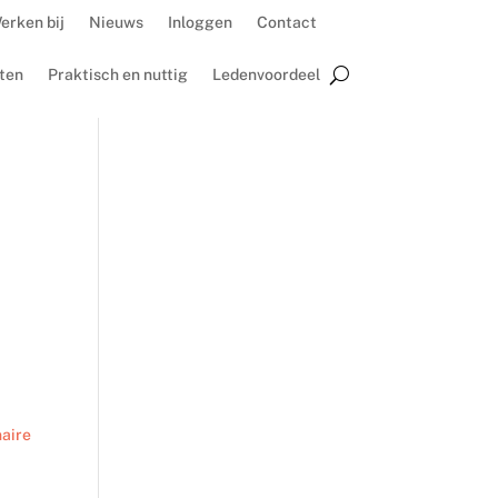
erken bij
Nieuws
Inloggen
Contact
ten
Praktisch en nuttig
Ledenvoordeel
naire