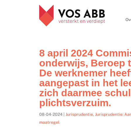
Ov
8 april 2024 Commi
onderwijs, Beroep 
De werknemer heeft
aangepast in het le
zich daarmee schu
plichtsverzuim.
08-04-2024
|
Jurisprudentie
,
Jurisprudentie: Aa
maatregel