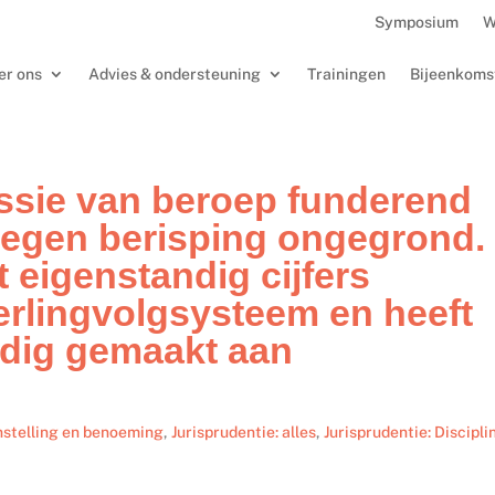
Symposium
W
er ons
Advies & ondersteuning
Trainingen
Bijeenkoms
ssie van beroep funderend
tegen berisping ongegrond.
 eigenstandig cijfers
erlingvolgsysteem en heeft
ldig gemaakt aan
nstelling en benoeming
,
Jurisprudentie: alles
,
Jurisprudentie: Discipli