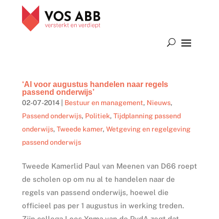
‘Al voor augustus handelen naar regels
passend onderwijs’
02-07-2014
|
Bestuur en management
,
Nieuws
,
Passend onderwijs
,
Politiek
,
Tijdplanning passend
onderwijs
,
Tweede kamer
,
Wetgeving en regelgeving
passend onderwijs
Tweede Kamerlid Paul van Meenen van D66 roept
de scholen op om nu al te handelen naar de
regels van passend onderwijs, hoewel die
officieel pas per 1 augustus in werking treden.
Zijn collega Loes Ypma van de PvdA zegt dat