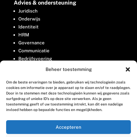
Advies & ondersteuning
Juridisch
Onderwijs
Identiteit
HRM
Governance
Communicatie
Bedrijfsvoering
Belangenbehartiging
Beheer toestemming
Om de beste ervaringen te bieden, gebruiken wij technologieën zoals
Contact
cookies om informatie over je apparaat op te slaan en/of te raadplegen.
Door in te stemmen met deze technologieën kunnen wij gegevens zoals
surfgedrag of unieke ID's op deze site verwerken. Als je geen
Houttuinlaan 8
toestemming geeft of uw toestemming intrekt, kan dit een nadelige
invloed hebben op bepaalde functies en mogelijkheden.
3447 GM Woerden
(0348) 405 200
Accepteren
welkom@vosabb.nl