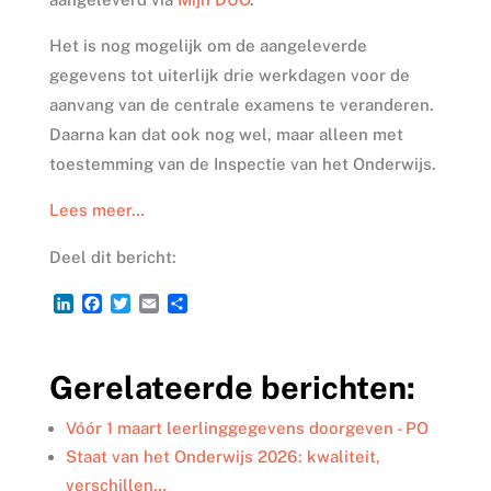
Het is nog mogelijk om de aangeleverde
gegevens tot uiterlijk drie werkdagen voor de
aanvang van de centrale examens te veranderen.
Daarna kan dat ook nog wel, maar alleen met
toestemming van de Inspectie van het Onderwijs.
Lees meer…
Deel dit bericht:
L
F
T
E
D
i
a
w
m
e
n
c
i
a
l
k
e
t
i
e
Gerelateerde berichten:
e
b
t
l
n
d
o
e
I
o
r
Vóór 1 maart leerlinggegevens doorgeven - PO
n
k
Staat van het Onderwijs 2026: kwaliteit,
verschillen…