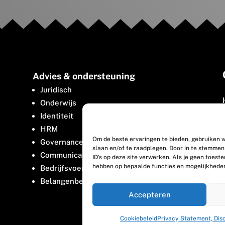
Advies & ondersteuning
Juridisch
Onderwijs
Identiteit
HRM
Om de beste ervaringen te bieden, gebruiken w
Governance
slaan en/of te raadplegen. Door in te stemme
Communicatie
ID's op deze site verwerken. Als je geen toest
hebben op bepaalde functies en mogelijkhede
Bedrijfsvoering
Belangenbehartiging
Accepteren
Cookiebeleid
Privacy Statement, Dis