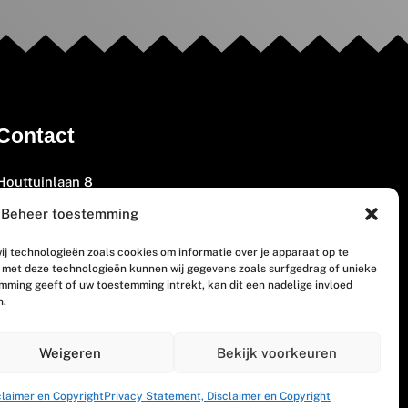
Contact
Houttuinlaan 8
3447 GM Woerden
Beheer toestemming
(0348) 405 200
ij technologieën zoals cookies om informatie over je apparaat op te
welkom@vosabb.nl
n met deze technologieën kunnen wij gegevens zoals surfgedrag of unieke
emming geeft of uw toestemming intrekt, kan dit een nadelige invloed
n.
Privacy, disclaimer en copyright
Weigeren
Bekijk voorkeuren
claimer en Copyright
Privacy Statement, Disclaimer en Copyright