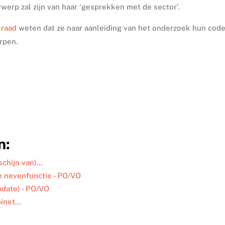
werp zal zijn van haar ‘gesprekken met de sector’.
-raad
weten dat ze naar aanleiding van het onderzoek hun cod
rpen.
n:
schijn van)…
e nevenfunctie - PO/VO
pdate) - PO/VO
binet…