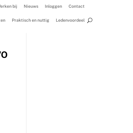
erken bij
Nieuws
Inloggen
Contact
ten
Praktisch en nuttig
Ledenvoordeel
VO