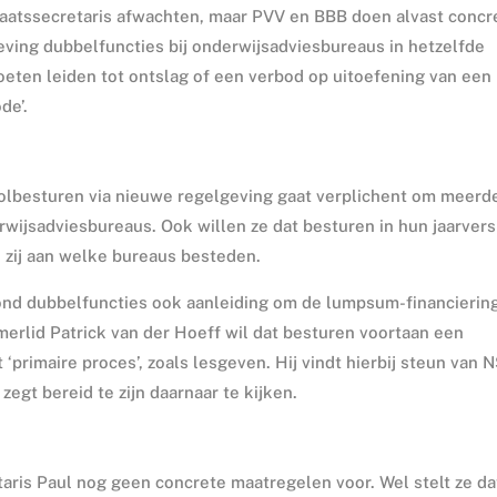
taatssecretaris afwachten, maar PVV en BBB doen alvast concr
geving dubbelfuncties bij onderwijsadviesbureaus in hetzelfde
eten leiden tot ontslag of een verbod op uitoefening van een
de’.
olbesturen via nieuwe regelgeving gaat verplichent om meerd
erwijsadviesbureaus. Ook willen ze dat besturen in hun jaarvers
 zij aan welke bureaus besteden.
 rond dubbelfuncties ook aanleiding om de lumpsum-financierin
erlid Patrick van der Hoeff wil dat besturen voortaan een
‘primaire proces’, zoals lesgeven. Hij vindt hierbij steun van 
gt bereid te zijn daarnaar te kijken.
etaris Paul nog geen concrete maatregelen voor. Wel stelt ze da