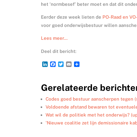
het ‘normbesef’ beter moet en dat dit onder
Eerder deze week lieten de
PO-Raad en VO
voor goed onderwijsbestuur willen aansche
Lees meer…
Deel dit bericht:
L
F
T
E
D
i
a
w
m
e
n
c
i
a
l
k
e
t
i
e
Gerelateerde berichte
e
b
t
l
n
d
o
e
I
o
r
Codes goed bestuur aanscherpen tegen (
n
k
Voldoende afstand bewaren tot eventuel
Wat wil de politiek met het onderwijs? (u
'Nieuwe coalitie zet lijn demissionaire ka