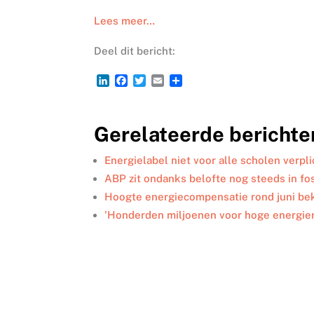
Lees meer…
Deel dit bericht:
L
F
T
E
D
i
a
w
m
e
n
c
i
a
l
k
e
t
i
e
Gerelateerde berichte
e
b
t
l
n
d
o
e
I
o
r
Energielabel niet voor alle scholen verpl
n
k
ABP zit ondanks belofte nog steeds in fo
Hoogte energiecompensatie rond juni be
'Honderden miljoenen voor hoge energi