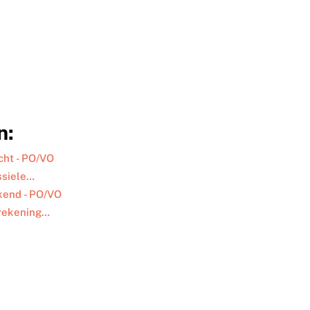
n:
icht - PO/VO
ssiele…
kend - PO/VO
erekening…