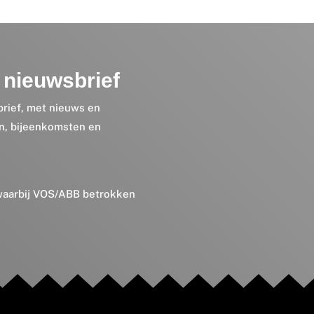
nieuwsbrief
brief, met nieuws en
en, bijeenkomsten en
 waarbij VOS/ABB betrokken