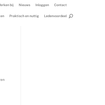
erken bij
Nieuws
Inloggen
Contact
ten
Praktisch en nuttig
Ledenvoordeel
ren