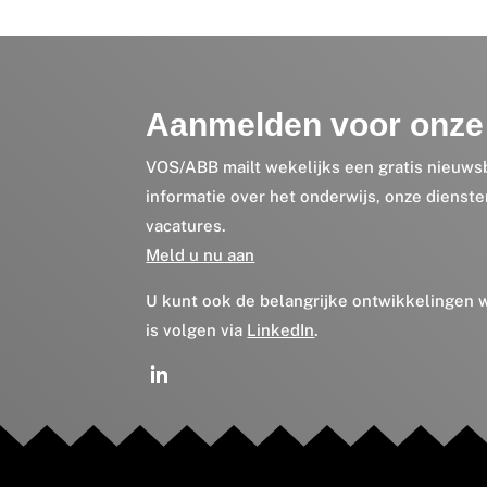
Aanmelden voor onze 
VOS/ABB mailt wekelijks een gratis nieuws
informatie over het onderwijs, onze dienst
vacatures.
Meld u nu aan
U kunt ook de belangrijke ontwikkelingen
is volgen via
LinkedIn
.