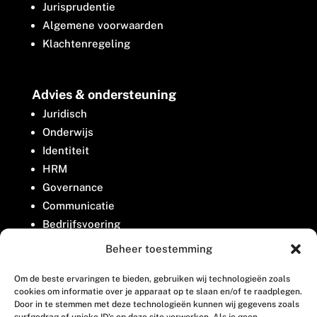
Jurisprudentie
Algemene voorwaarden
Klachtenregeling
Advies & ondersteuning
Juridisch
Onderwijs
Identiteit
HRM
Governance
Communicatie
Bedrijfsvoering
Belangenbehartiging
Beheer toestemming
Om de beste ervaringen te bieden, gebruiken wij technologieën zoals
Contact
cookies om informatie over je apparaat op te slaan en/of te raadplegen.
Door in te stemmen met deze technologieën kunnen wij gegevens zoals