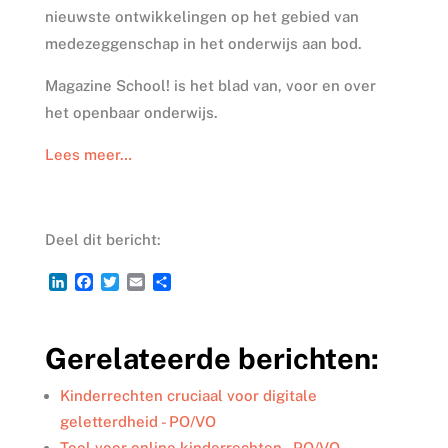
nieuwste ontwikkelingen op het gebied van
medezeggenschap in het onderwijs aan bod.
Magazine School! is het blad van, voor en over
het openbaar onderwijs.
Lees meer…
Deel dit bericht:
L
F
T
E
D
i
a
w
m
e
n
c
i
a
l
k
e
t
i
e
Gerelateerde berichten:
e
b
t
l
n
d
o
e
I
o
r
Kinderrechten cruciaal voor digitale
n
k
geletterdheid - PO/VO
Tool voor online kinderrechten - PO/VO