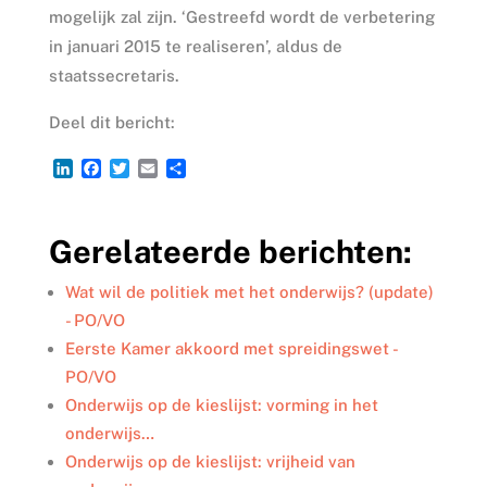
mogelijk zal zijn. ‘Gestreefd wordt de verbetering
in januari 2015 te realiseren’, aldus de
staatssecretaris.
Deel dit bericht:
L
F
T
E
D
i
a
w
m
e
n
c
i
a
l
k
e
t
i
e
Gerelateerde berichten:
e
b
t
l
n
d
o
e
I
o
r
Wat wil de politiek met het onderwijs? (update)
n
k
- PO/VO
Eerste Kamer akkoord met spreidingswet -
PO/VO
Onderwijs op de kieslijst: vorming in het
onderwijs…
Onderwijs op de kieslijst: vrijheid van