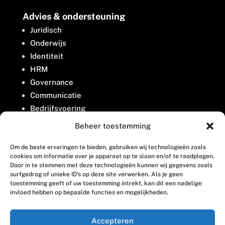
Advies & ondersteuning
Juridisch
Onderwijs
Identiteit
HRM
Governance
Communicatie
Bedrijfsvoering
Belangenbehartiging
Beheer toestemming
Om de beste ervaringen te bieden, gebruiken wij technologieën zoals
Contact
cookies om informatie over je apparaat op te slaan en/of te raadplegen.
Door in te stemmen met deze technologieën kunnen wij gegevens zoals
surfgedrag of unieke ID's op deze site verwerken. Als je geen
Houttuinlaan 8
toestemming geeft of uw toestemming intrekt, kan dit een nadelige
invloed hebben op bepaalde functies en mogelijkheden.
3447 GM Woerden
(0348) 405 200
Accepteren