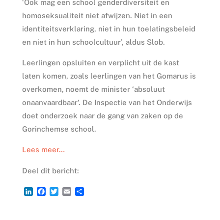
‘Ook mag een school genderdiversiteit en
homoseksualiteit niet afwijzen. Niet in een
identiteitsverklaring, niet in hun toelatingsbeleid
en niet in hun schoolcultuur’, aldus Slob.
Leerlingen opsluiten en verplicht uit de kast
laten komen, zoals leerlingen van het Gomarus is
overkomen, noemt de minister ‘absoluut
onaanvaardbaar’. De Inspectie van het Onderwijs
doet onderzoek naar de gang van zaken op de
Gorinchemse school.
Lees meer…
Deel dit bericht:
L
F
T
E
D
i
a
w
m
e
n
c
i
a
l
k
e
t
i
e