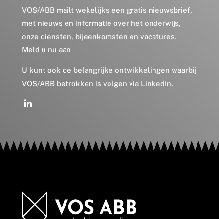
VOS/ABB mailt wekelijks een gratis nieuwsbrief,
met nieuws en informatie over het onderwijs,
onze diensten, bijeenkomsten en vacatures.
Meld u nu aan
U kunt ook de belangrijke ontwikkelingen waarbij
VOS/ABB betrokken is volgen via
LinkedIn
.