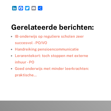
L
F
T
E
D
i
a
w
m
e
n
c
i
a
l
k
e
t
i
e
Gerelateerde berichten:
e
b
t
l
n
d
o
e
I
o
r
IB-onderwijs op reguliere scholen zeer
n
k
succesvol - PO/VO
Handreiking pensioencommunicatie
Lerarentekort: toch stoppen met externe
inhuur - PO
Goed onderwijs met minder leerkrachten:
praktische…