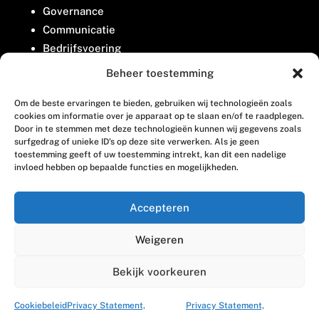
Governance
Communicatie
Bedrijfsvoering
Belangenbehartiging
Beheer toestemming
Om de beste ervaringen te bieden, gebruiken wij technologieën zoals
Contact
cookies om informatie over je apparaat op te slaan en/of te raadplegen.
Door in te stemmen met deze technologieën kunnen wij gegevens zoals
surfgedrag of unieke ID's op deze site verwerken. Als je geen
Houttuinlaan 8
toestemming geeft of uw toestemming intrekt, kan dit een nadelige
invloed hebben op bepaalde functies en mogelijkheden.
3447 GM Woerden
(0348) 405 200
Accepteren
welkom@vosabb.nl
Weigeren
Privacy, disclaimer en copyright
Bekijk voorkeuren
Cookiebeleid
Privacy Statement,
Privacy Statement,