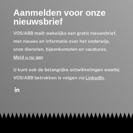
Aanmelden voor onze
nieuwsbrief
VOS/ABB mailt wekelijks een gratis nieuwsbrief,
met nieuws en informatie over het onderwijs,
onze diensten, bijeenkomsten en vacatures.
Meld u nu aan
U kunt ook de belangrijke ontwikkelingen waarbij
VOS/ABB betrokken is volgen via
LinkedIn
.