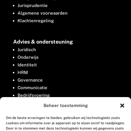
Jurisprudentie
Algemene voorwaarden
Klachtenregeling
Advies & ondersteuning
Juridisch
Onderwijs
Identiteit
HRM
Governance
Communicatie
Bedrijfsvoering
Belangenbehartiging
Beheer toestemming
Om de beste ervaringen te bieden, gebruiken wij technologieën zoals
Contact
cookies om informatie over je apparaat op te slaan en/of te raadplegen.
Door in te stemmen met deze technologieën kunnen wij gegevens zoals