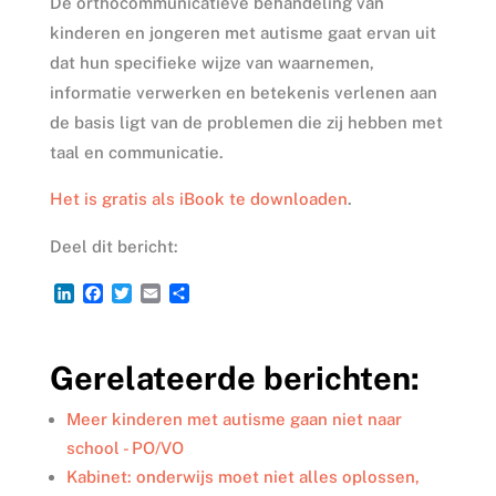
De orthocommunicatieve behandeling van
kinderen en jongeren met autisme gaat ervan uit
dat hun specifieke wijze van waarnemen,
informatie verwerken en betekenis verlenen aan
de basis ligt van de problemen die zij hebben met
taal en communicatie.
Het is gratis als iBook te downloaden
.
Deel dit bericht:
L
F
T
E
D
i
a
w
m
e
n
c
i
a
l
k
e
t
i
e
Gerelateerde berichten:
e
b
t
l
n
d
o
e
I
o
r
Meer kinderen met autisme gaan niet naar
n
k
school - PO/VO
Kabinet: onderwijs moet niet alles oplossen,