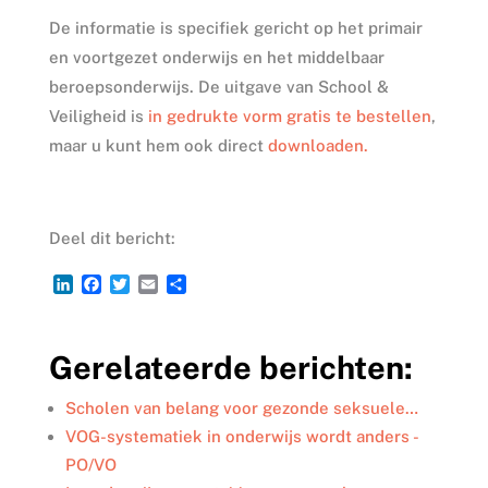
De informatie is specifiek gericht op het primair
en voortgezet onderwijs en het middelbaar
beroepsonderwijs. De uitgave van School &
Veiligheid is
in gedrukte vorm gratis te bestellen
,
maar u kunt hem ook direct
downloaden.
Deel dit bericht:
L
F
T
E
D
i
a
w
m
e
n
c
i
a
l
k
e
t
i
e
Gerelateerde berichten:
e
b
t
l
n
d
o
e
I
o
r
Scholen van belang voor gezonde seksuele…
n
k
VOG-systematiek in onderwijs wordt anders -
PO/VO