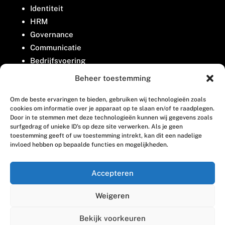
Identiteit
HRM
Governance
Communicatie
Bedrijfsvoering
Belangenbehartiging
Beheer toestemming
Om de beste ervaringen te bieden, gebruiken wij technologieën zoals
Contact
cookies om informatie over je apparaat op te slaan en/of te raadplegen.
Door in te stemmen met deze technologieën kunnen wij gegevens zoals
surfgedrag of unieke ID's op deze site verwerken. Als je geen
Houttuinlaan 8
toestemming geeft of uw toestemming intrekt, kan dit een nadelige
invloed hebben op bepaalde functies en mogelijkheden.
3447 GM Woerden
(0348) 405 200
Accepteren
welkom@vosabb.nl
Weigeren
Privacy, disclaimer en copyright
Bekijk voorkeuren