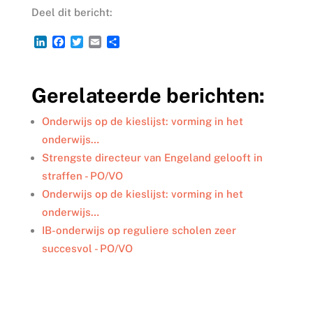
Deel dit bericht:
L
F
T
E
D
i
a
w
m
e
n
c
i
a
l
k
e
t
i
e
Gerelateerde berichten:
e
b
t
l
n
d
o
e
I
o
r
Onderwijs op de kieslijst: vorming in het
n
k
onderwijs…
Strengste directeur van Engeland gelooft in
straffen - PO/VO
Onderwijs op de kieslijst: vorming in het
onderwijs…
IB-onderwijs op reguliere scholen zeer
succesvol - PO/VO