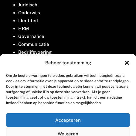
Juridisch
Onderwijs
Identiteit
HRM
Governance
Communicatie
Bedrijfsvoering
Belangenbehartiging
Beheer toestemming
Om de beste ervaringen te bieden, gebruiken wij technologieën zoals
Contact
cookies om informatie over je apparaat op te slaan en/of te raadplegen.
Door in te stemmen met deze technologieën kunnen wij gegevens zoals
surfgedrag of unieke ID's op deze site verwerken. Als je geen
Houttuinlaan 8
toestemming geeft of uw toestemming intrekt, kan dit een nadelige
invloed hebben op bepaalde functies en mogelijkheden.
3447 GM Woerden
(0348) 405 200
Accepteren
welkom@vosabb.nl
Weigeren