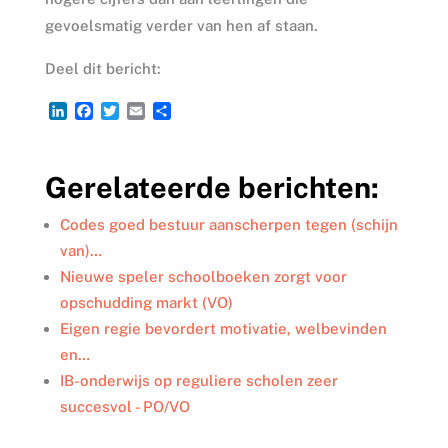
gevoelsmatig verder van hen af staan.
Deel dit bericht:
L
F
T
E
D
i
a
w
m
e
n
c
i
a
l
k
e
t
i
e
Gerelateerde berichten:
e
b
t
l
n
d
o
e
I
o
r
Codes goed bestuur aanscherpen tegen (schijn
n
k
van)…
Nieuwe speler schoolboeken zorgt voor
opschudding markt (VO)
Eigen regie bevordert motivatie, welbevinden
en…
IB-onderwijs op reguliere scholen zeer
succesvol - PO/VO