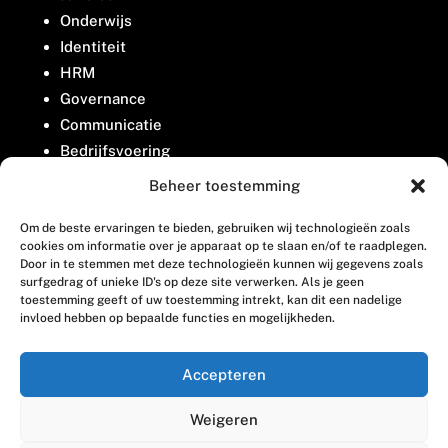
Onderwijs
Identiteit
HRM
Governance
Communicatie
Bedrijfsvoering
Belangenbehartiging
Beheer toestemming
Om de beste ervaringen te bieden, gebruiken wij technologieën zoals
Contact
cookies om informatie over je apparaat op te slaan en/of te raadplegen.
Door in te stemmen met deze technologieën kunnen wij gegevens zoals
surfgedrag of unieke ID's op deze site verwerken. Als je geen
Houttuinlaan 8
toestemming geeft of uw toestemming intrekt, kan dit een nadelige
invloed hebben op bepaalde functies en mogelijkheden.
3447 GM Woerden
(0348) 405 200
Accepteren
welkom@vosabb.nl
Weigeren
Privacy, disclaimer en copyright