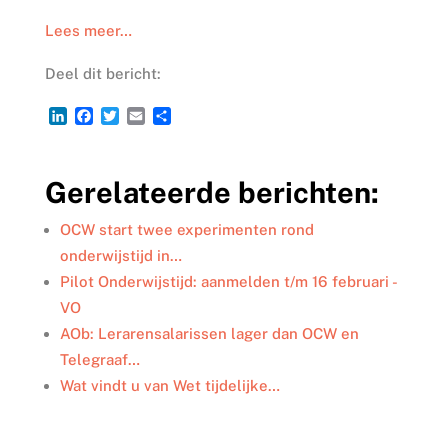
Lees meer…
Deel dit bericht:
L
F
T
E
D
i
a
w
m
e
n
c
i
a
l
k
e
t
i
e
Gerelateerde berichten:
e
b
t
l
n
d
o
e
I
o
r
OCW start twee experimenten rond
n
k
onderwijstijd in…
Pilot Onderwijstijd: aanmelden t/m 16 februari -
VO
AOb: Lerarensalarissen lager dan OCW en
Telegraaf…
Wat vindt u van Wet tijdelijke…