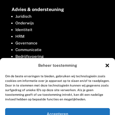
Advies & ondersteuning
Juridisch
Onderwijs
Identiteit
HRM
Governance
Communicatie
Bedrijfsvoering
Belangenbehartiging
Beheer toestemming
Om de beste ervaringen te bieden, gebruiken wij technologieën zoals
Contact
cookies om informatie over je apparaat op te slaan en/of te raadplegen.
Door in te stemmen met deze technologieën kunnen wij gegevens zoals
surfgedrag of unieke ID's op deze site verwerken. Als je geen
Houttuinlaan 8
toestemming geeft of uw toestemming intrekt, kan dit een nadelige
invloed hebben op bepaalde functies en mogelijkheden.
3447 GM Woerden
(0348) 405 200
Accepteren