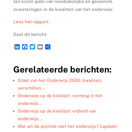
ten koste gaan van noodzakelijke en gewenste
investeringen in de kwaliteit van het onderwijs’.
Lees het rapport
Deel dit bericht:
L
F
T
E
D
i
a
w
m
e
n
c
i
a
l
k
e
t
i
e
Gerelateerde berichten:
e
b
t
l
n
d
o
e
I
o
r
Staat van het Onderwijs 2026: kwaliteit,
n
k
verschillen…
Onderwijs op de kieslijst: vorming in het
onderwijs…
Onderwijs op de kieslijst: vrijheid van
onderwijs,…
Wat wil de politiek met het onderwijs? (update)