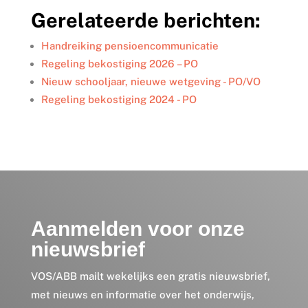
k
e
t
i
e
Gerelateerde berichten:
e
b
t
l
n
d
o
e
I
o
r
Handreiking pensioencommunicatie
n
k
Regeling bekostiging 2026 – PO
Nieuw schooljaar, nieuwe wetgeving - PO/VO
Regeling bekostiging 2024 - PO
Aanmelden voor onze
nieuwsbrief
VOS/ABB mailt wekelijks een gratis nieuwsbrief,
met nieuws en informatie over het onderwijs,