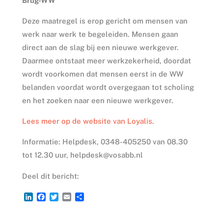
Brug-WW
Deze maatregel is erop gericht om mensen van
werk naar werk te begeleiden. Mensen gaan
direct aan de slag bij een nieuwe werkgever.
Daarmee ontstaat meer werkzekerheid, doordat
wordt voorkomen dat mensen eerst in de WW
belanden voordat wordt overgegaan tot scholing
en het zoeken naar een nieuwe werkgever.
Lees meer op de website van Loyalis.
Informatie: Helpdesk, 0348-405250 van 08.30
tot 12.30 uur, helpdesk@vosabb.nl
Deel dit bericht:
L
F
T
E
D
i
a
w
m
e
n
c
i
a
l