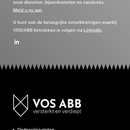
onze diensten, bijeenkomsten en vacatures.
Meld u nu aan
U kunt ook de belangrijke ontwikkelingen waarbij
VOS/ABB betrokken is volgen via
LinkedIn
.
Onderwijsjuristen