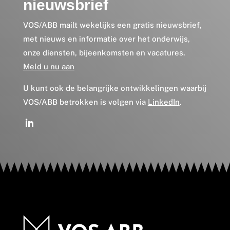
nieuwsbrief
VOS/ABB mailt wekelijks een gratis nieuwsbrief,
met nieuws en informatie over het onderwijs,
onze diensten, bijeenkomsten en vacatures.
Meld u nu aan
U kunt ook de belangrijke ontwikkelingen waarbij
VOS/ABB betrokken is volgen via
LinkedIn
.