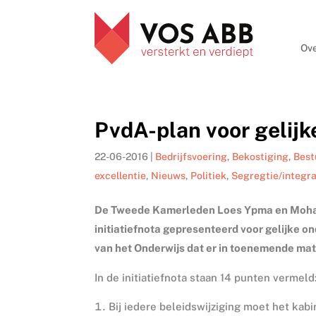
Ove
PvdA-plan voor gelij
22-06-2016
|
Bedrijfsvoering
,
Bekostiging
,
Best
excellentie
,
Nieuws
,
Politiek
,
Segregtie/integra
De Tweede Kamerleden Loes Ypma en Moham
initiatiefnota gepresenteerd voor gelijke o
van het Onderwijs dat er in toenemende mate
In de initiatiefnota staan 14 punten vermeld
Bij iedere beleidswijziging moet het kab