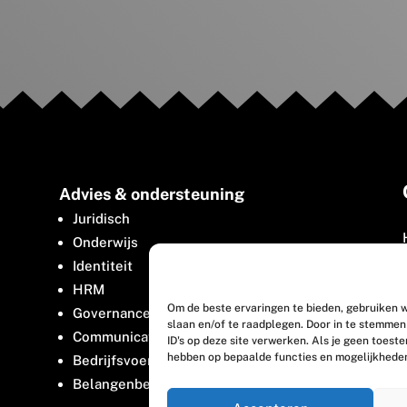
Advies & ondersteuning
Juridisch
Onderwijs
Identiteit
HRM
Om de beste ervaringen te bieden, gebruiken w
Governance
slaan en/of te raadplegen. Door in te stemme
Communicatie
ID's op deze site verwerken. Als je geen toest
hebben op bepaalde functies en mogelijkhede
Bedrijfsvoering
Belangenbehartiging