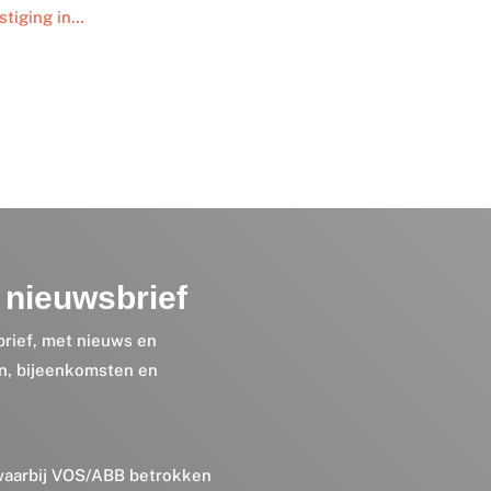
stiging in…
nieuwsbrief
brief, met nieuws en
en, bijeenkomsten en
 waarbij VOS/ABB betrokken