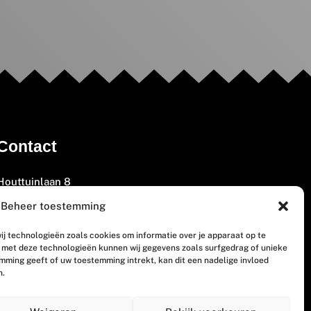
Contact
Houttuinlaan 8
3447 GM Woerden
Beheer toestemming
(0348) 405 200
ij technologieën zoals cookies om informatie over je apparaat op te
welkom@vosabb.nl
n met deze technologieën kunnen wij gegevens zoals surfgedrag of unieke
emming geeft of uw toestemming intrekt, kan dit een nadelige invloed
n.
Privacy, disclaimer en copyright