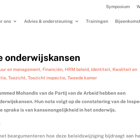
Symposium
W
r ons
Advies & ondersteuning
Trainingen
Bijeenkoms
ke onderwijskansen
uur en management
,
Financiën
,
HRM beleid
,
Identiteit
,
Kwaliteit en
tie
,
Toezicht
,
Toezicht inspectie
,
Tweede kamer
med Mohandis van de Partij van de Arbeid hebben een
nderwijskansen. Hun nota volgt op de constatering van de Inspe
 sprake is van kansenongelijkheid in het onderwijs.
:
inet beargumenteren hoe deze beleidswijziging bijdraagt aan h