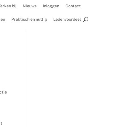
erken bij
Nieuws
Inloggen
Contact
ten
Praktisch en nuttig
Ledenvoordeel
ctie
et