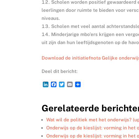
Scholen worden positief gewaardeerd e
leerlingen door ruimte te bieden voor versc
niveaus.
Scholen met veel aantal achterstandsle
Minderjarige mbo’ers krijgen een vergo
uit zijn dan hun leeftijdsgenoten op de havo
Download de initiatiefnota Gelijke onderwi
Deel dit bericht:
L
F
T
E
D
i
a
w
m
e
n
c
i
a
l
k
e
t
i
e
Gerelateerde berichte
e
b
t
l
n
d
o
e
I
o
r
Wat wil de politiek met het onderwijs? (u
n
k
Onderwijs op de kieslijst: vorming in het
Onderwijs op de kieslijst: vorming in het