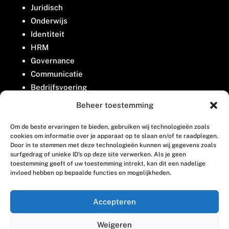
Juridisch
Onderwijs
Identiteit
HRM
Governance
Communicatie
Bedrijfsvoering
Belangenbehartiging
Beheer toestemming
Om de beste ervaringen te bieden, gebruiken wij technologieën zoals
Contact
cookies om informatie over je apparaat op te slaan en/of te raadplegen.
Door in te stemmen met deze technologieën kunnen wij gegevens zoals
surfgedrag of unieke ID's op deze site verwerken. Als je geen
Houttuinlaan 8
toestemming geeft of uw toestemming intrekt, kan dit een nadelige
invloed hebben op bepaalde functies en mogelijkheden.
3447 GM Woerden
(0348) 405 200
Accepteren
welkom@vosabb.nl
Weigeren