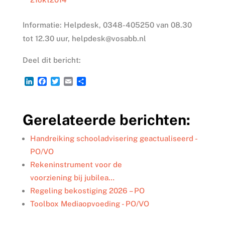
Informatie: Helpdesk, 0348-405250 van 08.30
tot 12.30 uur, helpdesk@vosabb.nl
Deel dit bericht:
L
F
T
E
D
i
a
w
m
e
n
c
i
a
l
k
e
t
i
e
Gerelateerde berichten:
e
b
t
l
n
d
o
e
I
o
r
Handreiking schooladvisering geactualiseerd -
n
k
PO/VO
Rekeninstrument voor de
voorziening bij jubilea…
Regeling bekostiging 2026 – PO
Toolbox Mediaopvoeding - PO/VO