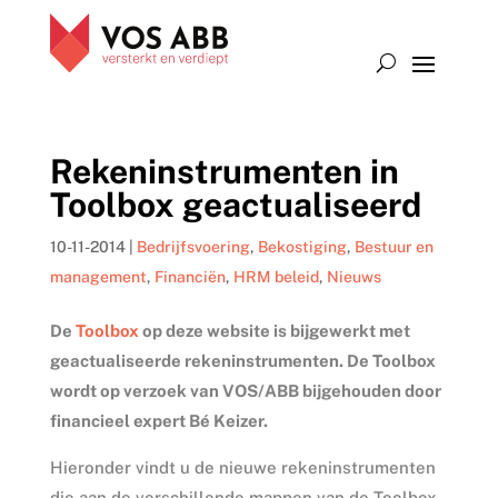
Rekeninstrumenten in
Toolbox geactualiseerd
10-11-2014
|
Bedrijfsvoering
,
Bekostiging
,
Bestuur en
management
,
Financiën
,
HRM beleid
,
Nieuws
De
Toolbox
op deze website is bijgewerkt met
geactualiseerde rekeninstrumenten. De Toolbox
wordt op verzoek van VOS/ABB bijgehouden door
financieel expert Bé Keizer.
Hieronder vindt u de nieuwe rekeninstrumenten
die aan de verschillende mappen van de Toolbox