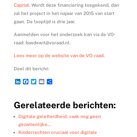
Capital
. Wordt deze financiering toegekend, dan
zal het project in het najaar van 2015 van start
gaan. De looptijd is drie jaar.
Aanmelden voor het onderzoek kan via de VO-
raad: basdewit@voraad.nl.
Lees meer op de website van de VO-raad
.
Deel dit bericht:
L
F
T
E
D
i
a
w
m
e
n
c
i
a
l
k
e
t
i
e
Gerelateerde berichten:
e
b
t
l
n
d
o
e
I
o
r
Digitale geletterdheid: vaak nog geen
n
k
gezamenlijke…
Kinderrechten cruciaal voor digitale