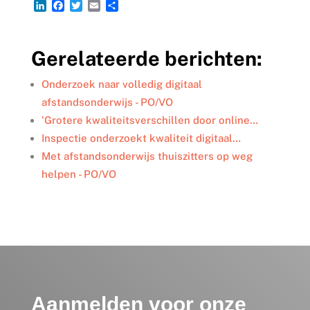
L
F
T
E
D
i
a
w
m
e
n
c
i
a
l
k
e
t
i
e
Gerelateerde berichten:
e
b
t
l
n
d
o
e
I
o
r
Onderzoek naar volledig digitaal
n
k
afstandsonderwijs - PO/VO
'Grotere kwaliteitsverschillen door online…
Inspectie onderzoekt kwaliteit digitaal…
Met afstandsonderwijs thuiszitters op weg
helpen - PO/VO
Aanmelden voor onze