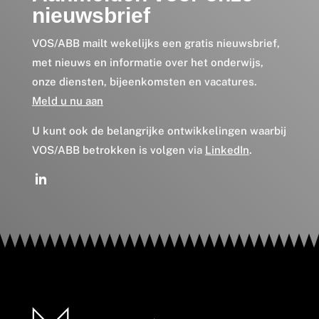
nieuwsbrief
VOS/ABB mailt wekelijks een gratis nieuwsbrief,
met nieuws en informatie over het onderwijs,
onze diensten, bijeenkomsten en vacatures.
Meld u nu aan
U kunt ook de belangrijke ontwikkelingen waarbij
VOS/ABB betrokken is volgen via
LinkedIn
.