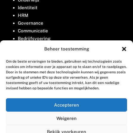
Identiteit
HRM
Governance
Communicatie
Bedrijfsvoering
Belangenbehartiging
Beheer toestemming
Om de beste ervaringen te bieden, gebruiken wij technologieën zoals
Contact
cookies om informatie over je apparaat op te slaan en/of te raadplegen.
Door in te stemmen met deze technologieën kunnen wij gegevens zoals
surfgedrag of unieke ID's op deze site verwerken. Als je geen
Houttuinlaan 8
toestemming geeft of uw toestemming intrekt, kan dit een nadelige
invloed hebben op bepaalde functies en mogelijkheden.
3447 GM Woerden
(0348) 405 200
Accepteren
welkom@vosabb.nl
Weigeren
Privacy, disclaimer en copyright
Bekijk voorkeuren