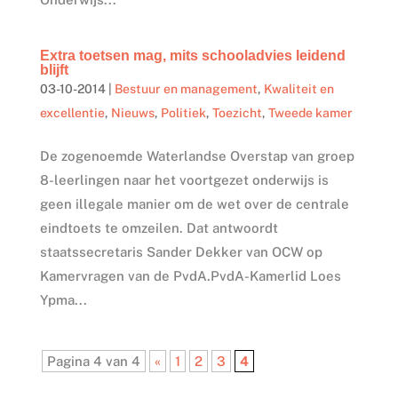
Extra toetsen mag, mits schooladvies leidend
blijft
03-10-2014
|
Bestuur en management
,
Kwaliteit en
excellentie
,
Nieuws
,
Politiek
,
Toezicht
,
Tweede kamer
De zogenoemde Waterlandse Overstap van groep
8-leerlingen naar het voortgezet onderwijs is
geen illegale manier om de wet over de centrale
eindtoets te omzeilen. Dat antwoordt
staatssecretaris Sander Dekker van OCW op
Kamervragen van de PvdA.PvdA-Kamerlid Loes
Ypma...
Pagina 4 van 4
«
1
2
3
4