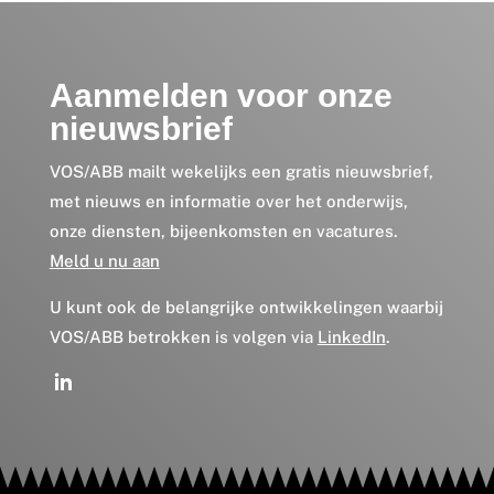
Aanmelden voor onze
nieuwsbrief
VOS/ABB mailt wekelijks een gratis nieuwsbrief,
met nieuws en informatie over het onderwijs,
onze diensten, bijeenkomsten en vacatures.
Meld u nu aan
U kunt ook de belangrijke ontwikkelingen waarbij
VOS/ABB betrokken is volgen via
LinkedIn
.