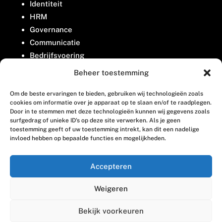
Identiteit
HRM
Governance
Communicatie
Bedrijfsvoering
Belangenbehartiging
Beheer toestemming
Om de beste ervaringen te bieden, gebruiken wij technologieën zoals
Contact
cookies om informatie over je apparaat op te slaan en/of te raadplegen.
Door in te stemmen met deze technologieën kunnen wij gegevens zoals
surfgedrag of unieke ID's op deze site verwerken. Als je geen
Houttuinlaan 8
toestemming geeft of uw toestemming intrekt, kan dit een nadelige
invloed hebben op bepaalde functies en mogelijkheden.
3447 GM Woerden
(0348) 405 200
Accepteren
welkom@vosabb.nl
Weigeren
Privacy, disclaimer en copyright
Bekijk voorkeuren