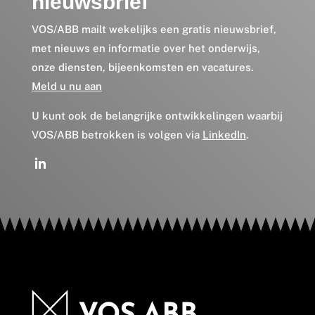
nieuwsbrief
VOS/ABB mailt wekelijks een gratis nieuwsbrief,
met nieuws en informatie over het onderwijs,
onze diensten, bijeenkomsten en vacatures.
Meld u nu aan
U kunt ook de belangrijke ontwikkelingen waarbij
VOS/ABB betrokken is volgen via
LinkedIn
.