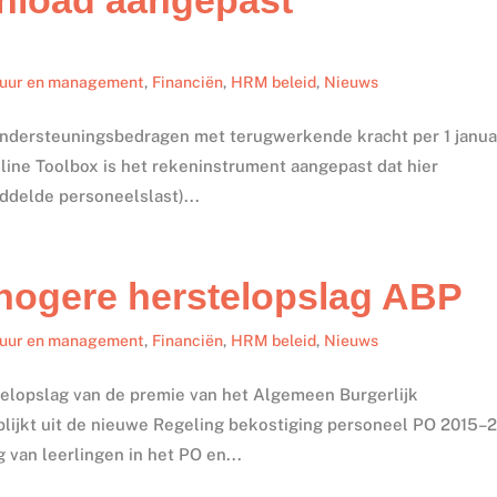
tuur en management
,
Financiën
,
HRM beleid
,
Nieuws
n ondersteuningsbedragen met terugwerkende kracht per 1 janua
line Toolbox is het rekeninstrument aangepast dat hier
ddelde personeelslast)...
hogere herstelopslag ABP
tuur en management
,
Financiën
,
HRM beleid
,
Nieuws
telopslag van de premie van het Algemeen Burgerlijk
ijkt uit de nieuwe Regeling bekostiging personeel PO 2015–
van leerlingen in het PO en...