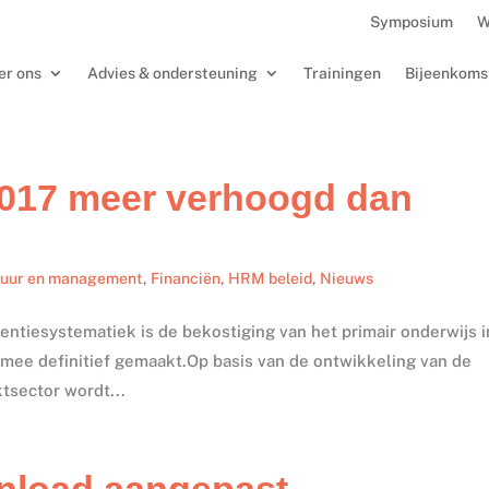
Symposium
W
er ons
Advies & ondersteuning
Trainingen
Bijeenkoms
2017 meer verhoogd dan
tuur en management
,
Financiën
,
HRM beleid
,
Nieuws
entiesystematiek is de bekostiging van het primair onderwijs i
mee definitief gemaakt.Op basis van de ontwikkeling van de
tsector wordt...
nload aangepast