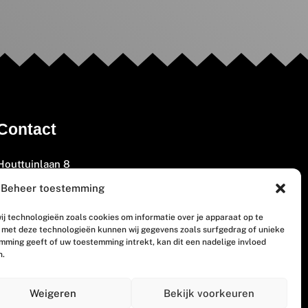
Contact
Houttuinlaan 8
3447 GM Woerden
Beheer toestemming
(0348) 405 200
ij technologieën zoals cookies om informatie over je apparaat op te
welkom@vosabb.nl
n met deze technologieën kunnen wij gegevens zoals surfgedrag of unieke
emming geeft of uw toestemming intrekt, kan dit een nadelige invloed
n.
Privacy, disclaimer en copyright
Weigeren
Bekijk voorkeuren