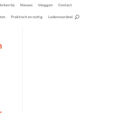
erken bij
Nieuws
Inloggen
Contact
ten
Praktisch en nuttig
Ledenvoordeel
n
r