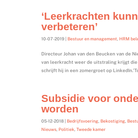
‘Leerkrachten kun
verbeteren’
10-07-2019
|
Bestuur en management
,
HRM bel
Directeur Johan van den Beucken van de Ni
van leerkracht weer de uitstraling krijgt di
schrijft hij in een zomergroet op LinkedIn.’T
Subsidie voor onder
worden
05-12-2018
|
Bedrijfsvoering
,
Bekostiging
,
Best
Nieuws
,
Politiek
,
Tweede kamer