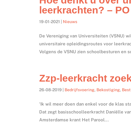
leerkrachten? – PO
19-01-2021
|
Nieuws
De Vereniging van Universiteiten (VSNU) wi
universitaire opleidingsroutes voor leerkra
Volgens de VSNU zien schoolbesturen en s
Zzp-leerkracht zoekt
26-08-2019
|
Bedrijfsvoering
,
Bekostiging
,
Bes
‘Ik wil meer doen dan enkel voor de klas sta
Dat zegt basisschoolleerkracht Daniëlle van 
Amsterdamse krant Het Parool...