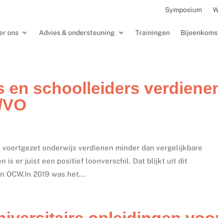
Symposium
W
er ons
Advies & ondersteuning
Trainingen
Bijeenkoms
 en schoolleiders verdiene
O/VO
n voortgezet onderwijs verdienen minder dan vergelijkbare
s er juist een positief loonverschil. Dat blijkt uit dit
an OCW.In 2019 was het...
iversitaire opleidingen voo