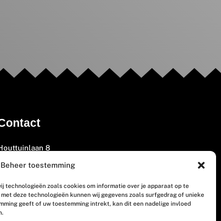
Contact
Houttuinlaan 8
3447 GM Woerden
Beheer toestemming
(0348) 405 200
ij technologieën zoals cookies om informatie over je apparaat op te
welkom@vosabb.nl
n met deze technologieën kunnen wij gegevens zoals surfgedrag of unieke
emming geeft of uw toestemming intrekt, kan dit een nadelige invloed
n.
Privacy, disclaimer en copyright