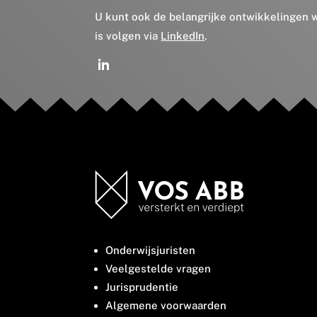
U kunt ook de belangrijke ontwikkelingen
is volgen via
LinkedIn
.
Onderwijsjuristen
Veelgestelde vragen
Jurisprudentie
Algemene voorwaarden