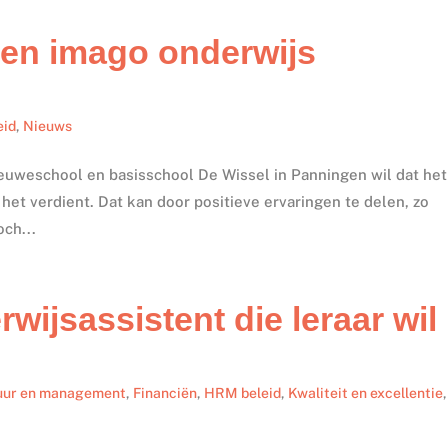
nen imago onderwijs
eid
,
Nieuws
euweschool en basisschool De Wissel in Panningen wil dat het
e het verdient. Dat kan door positieve ervaringen te delen, zo
och...
wijsassistent die leraar wil
uur en management
,
Financiën
,
HRM beleid
,
Kwaliteit en excellentie
,