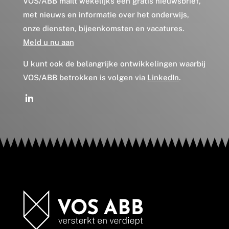
VOS/ABB mailt wekelijks een gratis nieuwsbrief,
met nieuws en informatie over het onderwijs,
onze diensten, bijeenkomsten en vacatures.
Meld u nu aan
U kunt ook de belangrijke ontwikkelingen waarbij
VOS/ABB betrokken is volgen via
LinkedIn
.