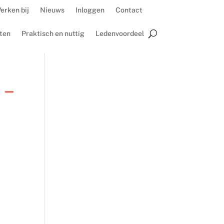
erken bij
Nieuws
Inloggen
Contact
ten
Praktisch en nuttig
Ledenvoordeel
 –
 –