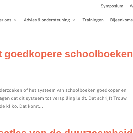
Symposium
W
er ons
Advies & ondersteuning
Trainingen
Bijeenkoms
kt goedkopere schoolboeken
 onderzoeken of het systeem van schoolboeken goedkoper en
en dat dit systeem tot verspilling leidt. Dat schrijft Trouw.
de kliko. Dat komt...
satlas van de duurzaamheid