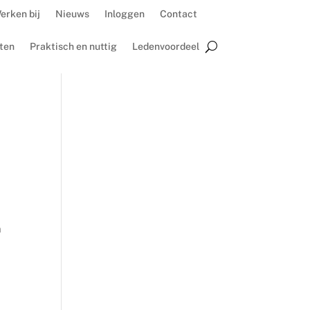
erken bij
Nieuws
Inloggen
Contact
ten
Praktisch en nuttig
Ledenvoordeel
n
 –