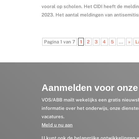
vooral op scholen. Het CIDI heeft de meldi
2023. Het aantal meldingen van antisemitis
Pagina 1 van 7
1
2
3
4
5
...
»
L
Aanmelden voor onze 
VOS/ABB mailt wekelijks een gratis nieuws
informatie over het onderwijs, onze dienst
vacatures.
Meld u nu aan
U kunt ook de belangrijke ontwikkelingen