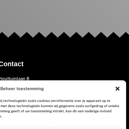
Contact
Houttuinlaan 8
3447 GM Woerden
Beheer toestemming
(0348) 405 200
ij technologieën zoals cookies om informatie over je apparaat op te
welkom@vosabb.nl
n met deze technologieën kunnen wij gegevens zoals surfgedrag of unieke
emming geeft of uw toestemming intrekt, kan dit een nadelige invloed
n.
Privacy, disclaimer en copyright