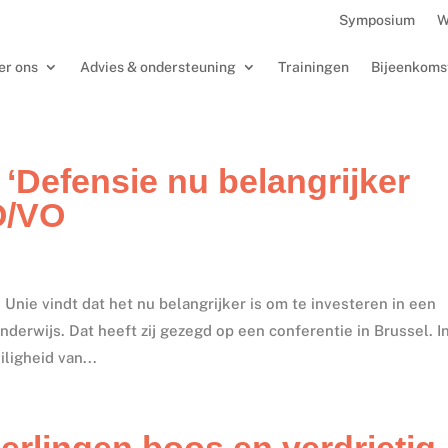
Symposium
W
er ons
Advies & ondersteuning
Trainingen
Bijeenkoms
‘Defensie nu belangrijker
O/VO
Unie vindt dat het nu belangrijker is om te investeren in een
derwijs. Dat heeft zij gezegd op een conferentie in Brussel. I
ligheid van...
eerlingen boos en verdrietig