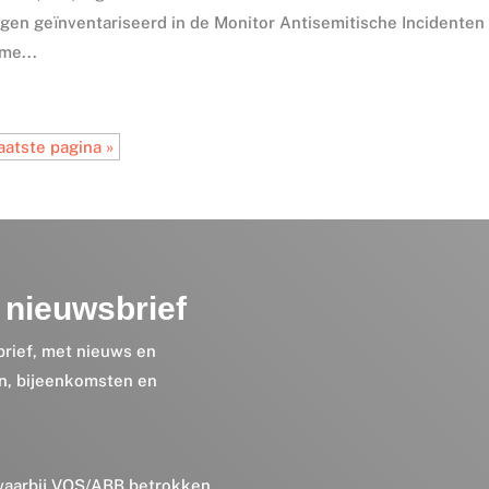
ngen geïnventariseerd in de Monitor Antisemitische Incidenten
me...
aatste pagina »
nieuwsbrief
brief, met nieuws en
en, bijeenkomsten en
 waarbij VOS/ABB betrokken