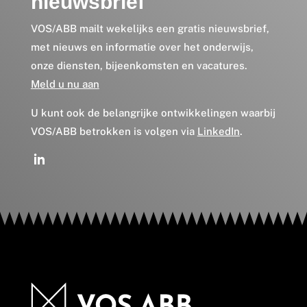
nieuwsbrief
VOS/ABB mailt wekelijks een gratis nieuwsbrief,
met nieuws en informatie over het onderwijs,
onze diensten, bijeenkomsten en vacatures.
Meld u nu aan
U kunt ook de belangrijke ontwikkelingen waarbij
VOS/ABB betrokken is volgen via
LinkedIn
.