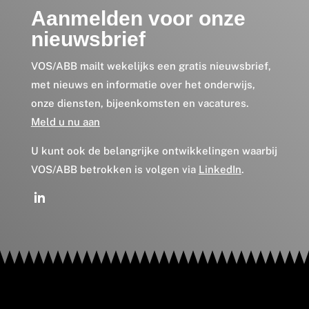
Aanmelden voor onze
nieuwsbrief
VOS/ABB mailt wekelijks een gratis nieuwsbrief,
met nieuws en informatie over het onderwijs,
onze diensten, bijeenkomsten en vacatures.
Meld u nu aan
U kunt ook de belangrijke ontwikkelingen waarbij
VOS/ABB betrokken is volgen via
LinkedIn
.