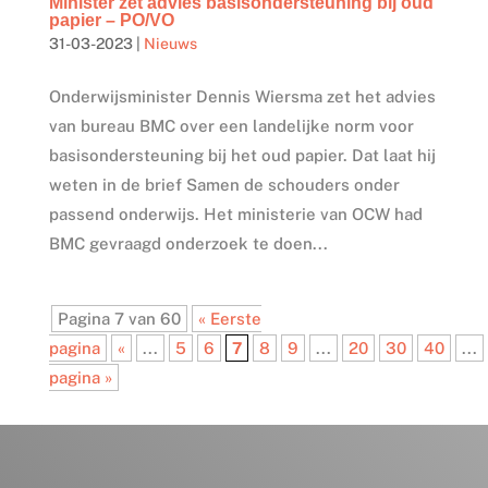
Minister zet advies basisondersteuning bij oud
papier – PO/VO
31-03-2023
|
Nieuws
Onderwijsminister Dennis Wiersma zet het advies
van bureau BMC over een landelijke norm voor
basisondersteuning bij het oud papier. Dat laat hij
weten in de brief Samen de schouders onder
passend onderwijs. Het ministerie van OCW had
BMC gevraagd onderzoek te doen...
Pagina 7 van 60
« Eerste
pagina
«
...
5
6
7
8
9
...
20
30
40
...
pagina »