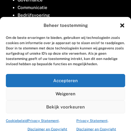
Communicatie
Bedrijfsvoering
Belangenbehartiging
Beheer toestemming
Om de beste ervaringen te bieden, gebruiken wij technologieën zoals
Contact
cookies om informatie over je apparaat op te slaan en/of te raadplegen.
Door in te stemmen met deze technologieën kunnen wij gegevens zoals
surfgedrag of unieke ID's op deze site verwerken. Als je geen
Houttuinlaan 8
toestemming geeft of uw toestemming intrekt, kan dit een nadelige
invloed hebben op bepaalde functies en mogelijkheden.
3447 GM Woerden
(0348) 405 200
Accepteren
welkom@vosabb.nl
Weigeren
Privacy, disclaimer en copyright
Bekijk voorkeuren
Cookiebeleid
Privacy Statement,
Privacy Statement,
Disclaimer en Copyright
Disclaimer en Copyright