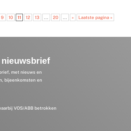
9
10
11
12
13
...
20
...
»
Laatste pagina »
nieuwsbrief
brief, met nieuws en
en, bijeenkomsten en
 waarbij VOS/ABB betrokken