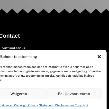
Contact
Houttuinlaan 8
3447 GM Woerden
Beheer toestemming
(0348) 405 200
ij technologieën zoals cookies om informatie over je apparaat op te
welkom@vosabb.nl
n met deze technologieën kunnen wij gegevens zoals surfgedrag of unieke
emming geeft of uw toestemming intrekt, kan dit een nadelige invloed
n.
Privacy, disclaimer en copyright
Weigeren
Bekijk voorkeuren
claimer en Copyright
Privacy Statement, Disclaimer en Copyright