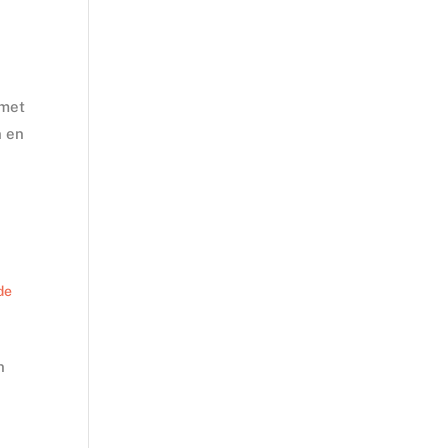
 met
n en
de
n