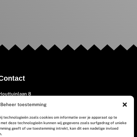
Contact
Houttuinlaan 8
3447 GM Woerden
Beheer toestemming
(0348) 405 200
ij technologieën zoals cookies om informatie over je apparaat op te
welkom@vosabb.nl
n met deze technologieën kunnen wij gegevens zoals surfgedrag of unieke
emming geeft of uw toestemming intrekt, kan dit een nadelige invloed
n.
Privacy, disclaimer en copyright