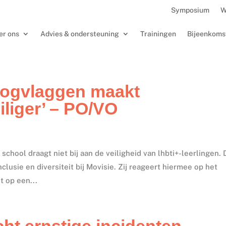
Symposium
W
er ons
Advies & ondersteuning
Trainingen
Bijeenkoms
oogvlaggen maakt
iliger’ – PO/VO
hool draagt niet bij aan de veiligheid van lhbti+-leerlingen. 
lusie en diversiteit bij Movisie. Zij reageert hiermee op het
t op een...
ht ernstige incidenten –