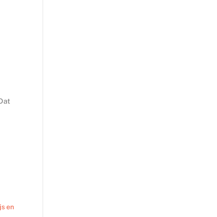
Dat
t
js en