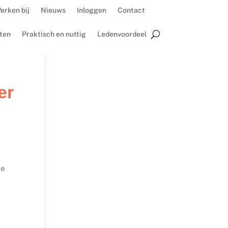
erken bij
Nieuws
Inloggen
Contact
ten
Praktisch en nuttig
Ledenvoordeel
er
de