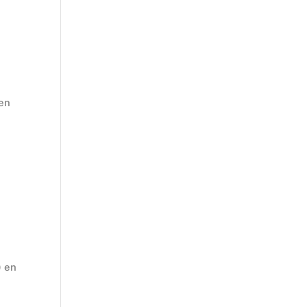
 en
) en