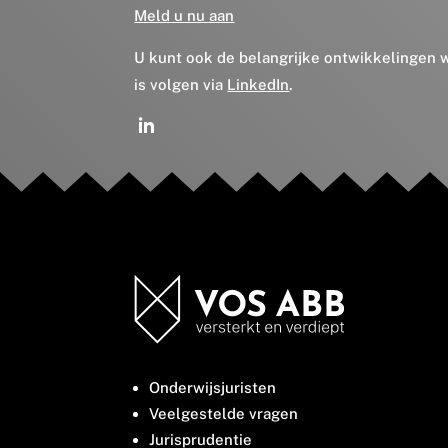
Meld u nu aan
U kunt ook de belangrijke ontwikkelingen
is volgen via
LinkedIn
.
Onderwijsjuristen
Veelgestelde vragen
Jurisprudentie