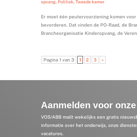
opvang
,
Politiek
,
Tweede kamer
Er moet één peutervoorziening komen voor a
bevorderen. Dat vinden de PO-Raad, de Br
Brancheorganisatie Kinderopvang, de Vere
Pagina 1 van 3
1
2
3
»
Aanmelden voor onze 
VOS/ABB mailt wekelijks een gratis nieuws
informatie over het onderwijs, onze dienst
vacatures.