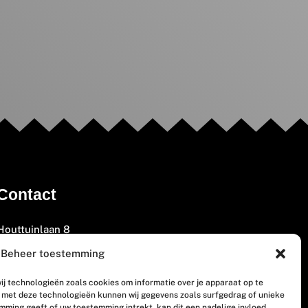
Contact
Houttuinlaan 8
3447 GM Woerden
Beheer toestemming
(0348) 405 200
ij technologieën zoals cookies om informatie over je apparaat op te
welkom@vosabb.nl
n met deze technologieën kunnen wij gegevens zoals surfgedrag of unieke
emming geeft of uw toestemming intrekt, kan dit een nadelige invloed