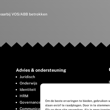
 waarbij VOS/ABB betrokken
Advies & ondersteuning
Juridisch
Onderwijs
Identiteit
HRM
Om de beste ervaringen te bieden, gebruiken w
Governance
slaan en/of te raadplegen. Door in te stemme
Communicatie
ID's op deze site verwerken. Als je geen toest