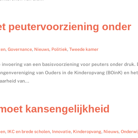
et peutervoorziening onder
ten
,
Governance
,
Nieuws
,
Politiek
,
Tweede kamer
 invoering van een basisvoorziening voor peuters onder druk. 
angenvereniging van Ouders in de Kinderopvang (BOinK) en he
arheid van...
moet kansengelijkheid
ten
,
IKC en brede scholen
,
Innovatie
,
Kinderopvang
,
Nieuws
,
Onderwi