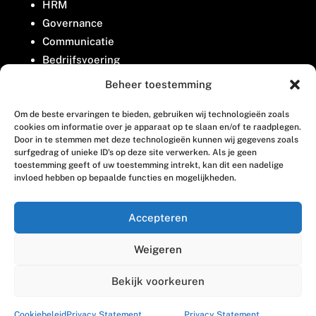
HRM
Governance
Communicatie
Bedrijfsvoering
Belangenbehartiging
Beheer toestemming
Om de beste ervaringen te bieden, gebruiken wij technologieën zoals
Contact
cookies om informatie over je apparaat op te slaan en/of te raadplegen.
Door in te stemmen met deze technologieën kunnen wij gegevens zoals
surfgedrag of unieke ID's op deze site verwerken. Als je geen
Houttuinlaan 8
toestemming geeft of uw toestemming intrekt, kan dit een nadelige
invloed hebben op bepaalde functies en mogelijkheden.
3447 GM Woerden
(0348) 405 200
Accepteren
welkom@vosabb.nl
Weigeren
Privacy, disclaimer en copyright
Bekijk voorkeuren
Cookiebeleid
Privacy Statement,
Privacy Statement,