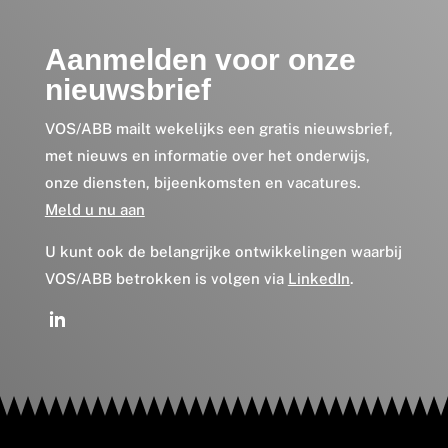
Aanmelden voor onze
nieuwsbrief
VOS/ABB mailt wekelijks een gratis nieuwsbrief,
met nieuws en informatie over het onderwijs,
onze diensten, bijeenkomsten en vacatures.
Meld u nu aan
U kunt ook de belangrijke ontwikkelingen waarbij
VOS/ABB betrokken is volgen via
LinkedIn
.