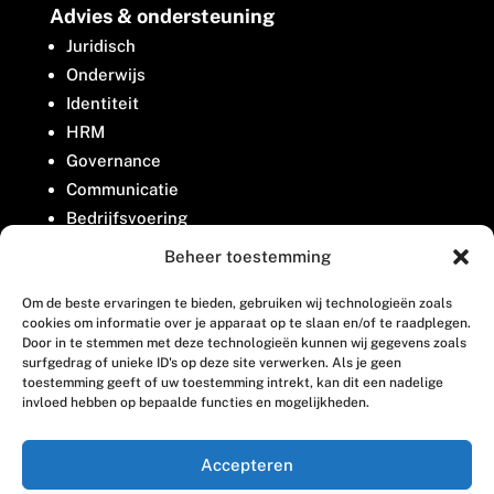
Advies & ondersteuning
Juridisch
Onderwijs
Identiteit
HRM
Governance
Communicatie
Bedrijfsvoering
Belangenbehartiging
Beheer toestemming
Om de beste ervaringen te bieden, gebruiken wij technologieën zoals
Contact
cookies om informatie over je apparaat op te slaan en/of te raadplegen.
Door in te stemmen met deze technologieën kunnen wij gegevens zoals
surfgedrag of unieke ID's op deze site verwerken. Als je geen
Houttuinlaan 8
toestemming geeft of uw toestemming intrekt, kan dit een nadelige
invloed hebben op bepaalde functies en mogelijkheden.
3447 GM Woerden
(0348) 405 200
Accepteren
welkom@vosabb.nl