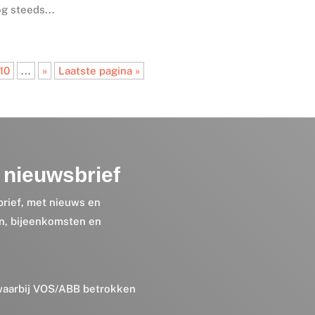
og steeds...
10
...
»
Laatste pagina »
nieuwsbrief
brief, met nieuws en
en, bijeenkomsten en
 waarbij VOS/ABB betrokken