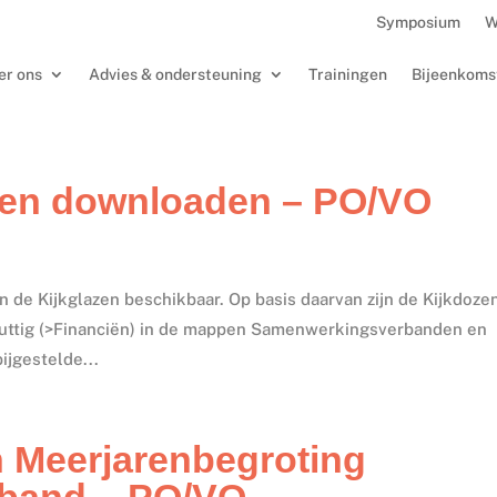
Symposium
W
er ons
Advies & ondersteuning
Trainingen
Bijeenkoms
ozen downloaden – PO/VO
an de Kijkglazen beschikbaar. Op basis daarvan zijn de Kijkdoze
 nuttig (>Financiën) in de mappen Samenwerkingsverbanden en
ijgestelde...
 Meerjarenbegroting
band – PO/VO