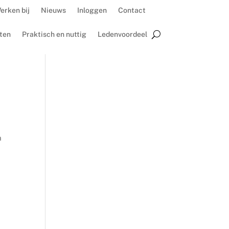
erken bij
Nieuws
Inloggen
Contact
ten
Praktisch en nuttig
Ledenvoordeel
n