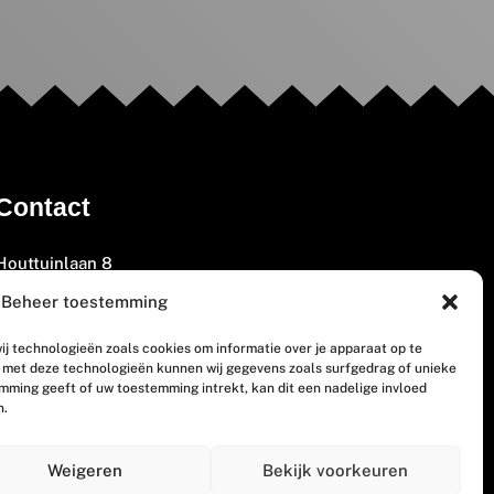
Contact
Houttuinlaan 8
3447 GM Woerden
Beheer toestemming
(0348) 405 200
ij technologieën zoals cookies om informatie over je apparaat op te
welkom@vosabb.nl
n met deze technologieën kunnen wij gegevens zoals surfgedrag of unieke
emming geeft of uw toestemming intrekt, kan dit een nadelige invloed
n.
Privacy, disclaimer en copyright
Weigeren
Bekijk voorkeuren