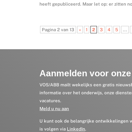
heeft gepubliceerd. Maar let op: er zitten n
Pagina 2 van 13
«
1
2
3
4
5
...
Aanmelden voor onze 
VOS/ABB mailt wekelijks een gratis nieuws
informatie over het onderwijs, onze dienst
vacatures.
Meld u nu aan
U kunt ook de belangrijke ontwikkelingen
is volgen via
LinkedIn
.