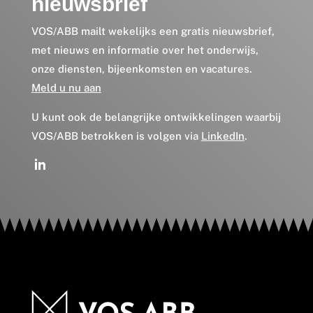
nieuwsbrief
VOS/ABB mailt wekelijks een gratis nieuwsbrief,
met nieuws en informatie over het onderwijs,
onze diensten, bijeenkomsten en vacatures.
Meld u nu aan
U kunt ook de belangrijke ontwikkelingen waarbij
VOS/ABB betrokken is volgen via
LinkedIn
.