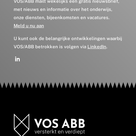
VOS/ABB mailt wekelijks een gratis nieuwsbrief,
met nieuws en informatie over het onderwijs,
onze diensten, bijeenkomsten en vacatures.
Meld u nu aan
U kunt ook de belangrijke ontwikkelingen waarbij
VOS/ABB betrokken is volgen via
LinkedIn
.