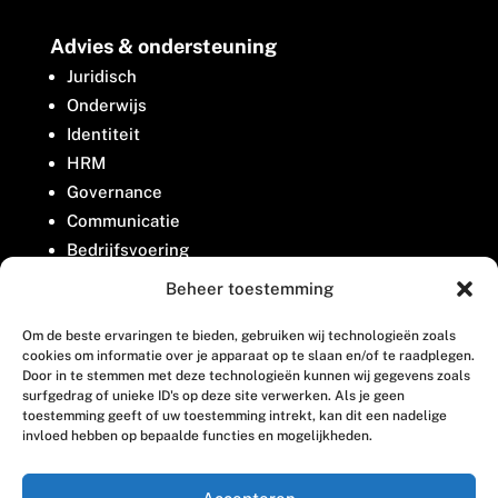
Advies & ondersteuning
Juridisch
Onderwijs
Identiteit
HRM
Governance
Communicatie
Bedrijfsvoering
Belangenbehartiging
Beheer toestemming
Om de beste ervaringen te bieden, gebruiken wij technologieën zoals
Contact
cookies om informatie over je apparaat op te slaan en/of te raadplegen.
Door in te stemmen met deze technologieën kunnen wij gegevens zoals
surfgedrag of unieke ID's op deze site verwerken. Als je geen
Houttuinlaan 8
toestemming geeft of uw toestemming intrekt, kan dit een nadelige
invloed hebben op bepaalde functies en mogelijkheden.
3447 GM Woerden
(0348) 405 200