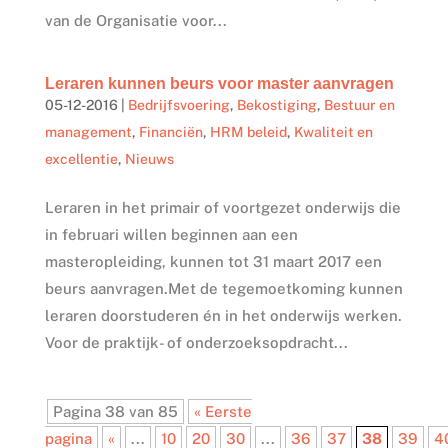
van de Organisatie voor...
Leraren kunnen beurs voor master aanvragen
05-12-2016
|
Bedrijfsvoering
,
Bekostiging
,
Bestuur en
management
,
Financiën
,
HRM beleid
,
Kwaliteit en
excellentie
,
Nieuws
Leraren in het primair of voortgezet onderwijs die
in februari willen beginnen aan een
masteropleiding, kunnen tot 31 maart 2017 een
beurs aanvragen.Met de tegemoetkoming kunnen
leraren doorstuderen én in het onderwijs werken.
Voor de praktijk- of onderzoeksopdracht...
Pagina 38 van 85
« Eerste
pagina
«
...
10
20
30
...
36
37
38
39
4