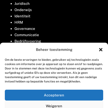
Juridisch
Onderwijs
Identiteit
HRM
Governance
Communicatie
Bedrijfsvoering
Belangenbehartiging
Beheer toestemming
Om de beste ervaringen te bieden, gebruiken wij technologieën zoals
Contact
cookies om informatie over je apparaat op te slaan en/of te raadplegen.
Door in te stemmen met deze technologieën kunnen wij gegevens zoals
surfgedrag of unieke ID's op deze site verwerken. Als je geen
Houttuinlaan 8
toestemming geeft of uw toestemming intrekt, kan dit een nadelige
invloed hebben op bepaalde functies en mogelijkheden.
3447 GM Woerden
(0348) 405 200
Accepteren
welkom@vosabb.nl
Weigeren