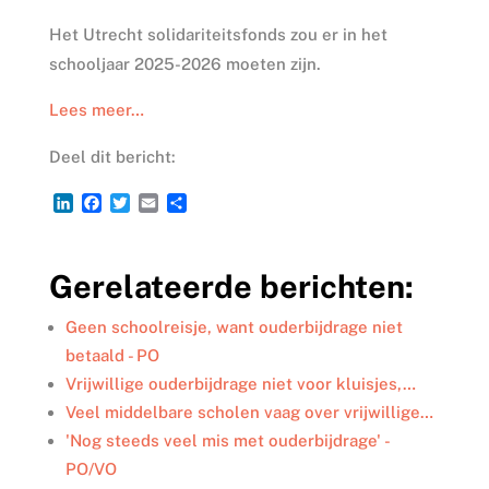
Het Utrecht solidariteitsfonds zou er in het
schooljaar 2025-2026 moeten zijn.
Lees meer…
Deel dit bericht:
L
F
T
E
D
i
a
w
m
e
n
c
i
a
l
k
e
t
i
e
Gerelateerde berichten:
e
b
t
l
n
d
o
e
I
o
r
Geen schoolreisje, want ouderbijdrage niet
n
k
betaald - PO
Vrijwillige ouderbijdrage niet voor kluisjes,…
Veel middelbare scholen vaag over vrijwillige…
'Nog steeds veel mis met ouderbijdrage' -
PO/VO