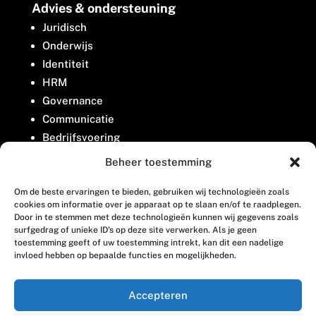
Advies & ondersteuning
Juridisch
Onderwijs
Identiteit
HRM
Governance
Communicatie
Bedrijfsvoering
Belangenbehartiging
Beheer toestemming
Om de beste ervaringen te bieden, gebruiken wij technologieën zoals
Contact
cookies om informatie over je apparaat op te slaan en/of te raadplegen.
Door in te stemmen met deze technologieën kunnen wij gegevens zoals
surfgedrag of unieke ID's op deze site verwerken. Als je geen
Houttuinlaan 8
toestemming geeft of uw toestemming intrekt, kan dit een nadelige
invloed hebben op bepaalde functies en mogelijkheden.
3447 GM Woerden
(0348) 405 200
Accepteren
welkom@vosabb.nl