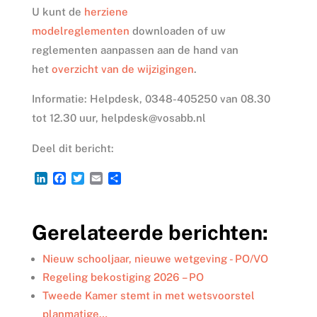
U kunt de
herziene
modelreglementen
downloaden of uw
reglementen aanpassen aan de hand van
het
overzicht van de wijzigingen
.
Informatie: Helpdesk, 0348-405250 van 08.30
tot 12.30 uur, helpdesk@vosabb.nl
Deel dit bericht:
L
F
T
E
D
i
a
w
m
e
n
c
i
a
l
k
e
t
i
e
Gerelateerde berichten:
e
b
t
l
n
d
o
e
I
o
r
Nieuw schooljaar, nieuwe wetgeving - PO/VO
n
k
Regeling bekostiging 2026 – PO
Tweede Kamer stemt in met wetsvoorstel
planmatige…