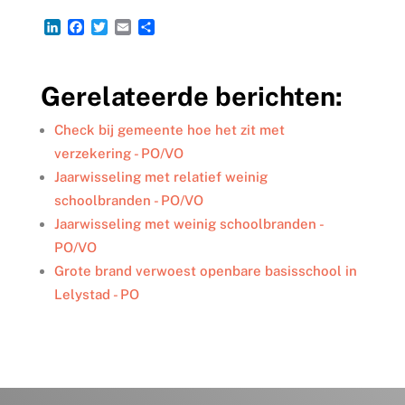
L
F
T
E
D
i
a
w
m
e
n
c
i
a
l
k
e
t
i
e
Gerelateerde berichten:
e
b
t
l
n
d
o
e
I
o
r
Check bij gemeente hoe het zit met
n
k
verzekering - PO/VO
Jaarwisseling met relatief weinig
schoolbranden - PO/VO
Jaarwisseling met weinig schoolbranden -
PO/VO
Grote brand verwoest openbare basisschool in
Lelystad - PO