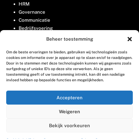
HRM
Governance
Communicatie
Bedrijfsvoering
Belangenbehartiging
Beheer toestemming
Om de beste ervaringen te bieden, gebruiken wij technologieën zoals
Contact
cookies om informatie over je apparaat op te slaan en/of te raadplegen.
Door in te stemmen met deze technologieën kunnen wij gegevens zoals
surfgedrag of unieke ID's op deze site verwerken. Als je geen
Houttuinlaan 8
toestemming geeft of uw toestemming intrekt, kan dit een nadelige
invloed hebben op bepaalde functies en mogelijkheden.
3447 GM Woerden
(0348) 405 200
Accepteren
welkom@vosabb.nl
Weigeren
Privacy, disclaimer en copyright
Bekijk voorkeuren