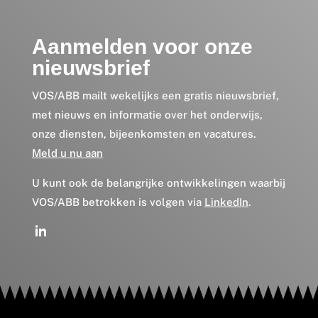
Aanmelden voor onze
nieuwsbrief
VOS/ABB mailt wekelijks een gratis nieuwsbrief,
met nieuws en informatie over het onderwijs,
onze diensten, bijeenkomsten en vacatures.
Meld u nu aan
U kunt ook de belangrijke ontwikkelingen waarbij
VOS/ABB betrokken is volgen via
LinkedIn
.