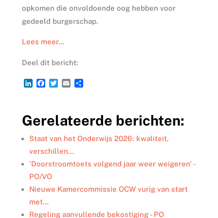
opkomen die onvoldoende oog hebben voor
gedeeld burgerschap.
Lees meer…
Deel dit bericht:
L
F
T
E
D
i
a
w
m
e
n
c
i
a
l
k
e
t
i
e
Gerelateerde berichten:
e
b
t
l
n
d
o
e
I
o
r
Staat van het Onderwijs 2026: kwaliteit,
n
k
verschillen…
'Doorstroomtoets volgend jaar weer weigeren' -
PO/VO
Nieuwe Kamercommissie OCW vurig van start
met…
Regeling aanvullende bekostiging - PO