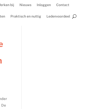
erken bij
Nieuws
Inloggen
Contact
ten
Praktisch en nuttig
Ledenvoordeel
e
n
nder
. De