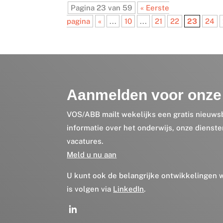
Pagina 23 van 59
« Eerste
pagina
«
...
10
...
21
22
23
24
Aanmelden voor onze 
VOS/ABB mailt wekelijks een gratis nieuws
informatie over het onderwijs, onze dienst
vacatures.
Meld u nu aan
U kunt ook de belangrijke ontwikkelingen
is volgen via
LinkedIn
.