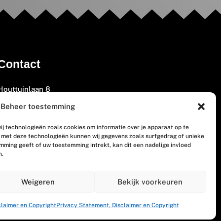
Contact
Houttuinlaan 8
3447 GM Woerden
Beheer toestemming
(0348) 405 200
ij technologieën zoals cookies om informatie over je apparaat op te
welkom@vosabb.nl
n met deze technologieën kunnen wij gegevens zoals surfgedrag of unieke
emming geeft of uw toestemming intrekt, kan dit een nadelige invloed
n.
Privacy, disclaimer en copyright
Weigeren
Bekijk voorkeuren
claimer en Copyright
Privacy Statement, Disclaimer en Copyright