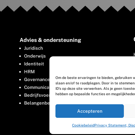
Advies & ondersteuning
Juridisch
Onderwijs
Identiteit
HRM
Om de beste ervaringen te bieden, gebruiken w
Governance
slaan en/of te raadplegen. Door in te stemme
Communicatie
ID's op deze site verwerken. Als je geen toest
hebben op bepaalde functies en mogelijkhede
Bedrijfsvoering
Belangenbehartiging
Accepteren
Cookiebeleid
Privacy Statement, Dis