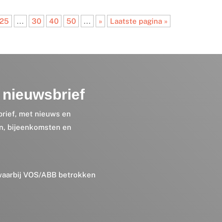
25
...
30
40
50
...
»
Laatste pagina »
nieuwsbrief
brief, met nieuws en
en, bijeenkomsten en
 waarbij VOS/ABB betrokken