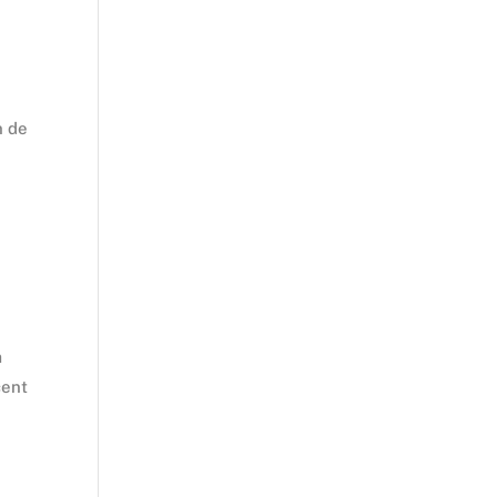
n de
m
cent