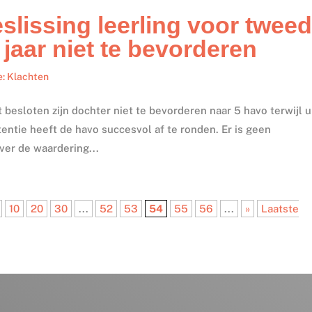
slissing leerling voor twee
jaar niet te bevorderen
e: Klachten
 besloten zijn dochter niet te bevorderen naar 5 havo terwijl u
tentie heeft de havo succesvol af te ronden. Er is geen
ver de waardering...
10
20
30
...
52
53
54
55
56
...
»
Laatste