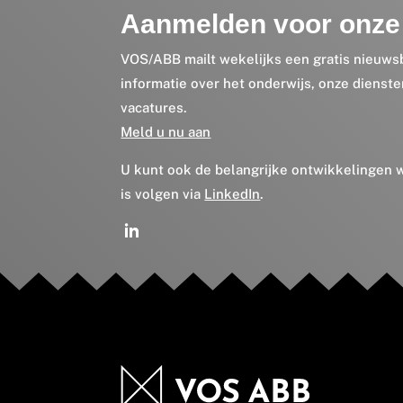
Aanmelden voor onze 
VOS/ABB mailt wekelijks een gratis nieuws
informatie over het onderwijs, onze dienst
vacatures.
Meld u nu aan
U kunt ook de belangrijke ontwikkelingen
is volgen via
LinkedIn
.