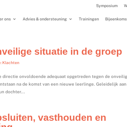
Symposium
W
er ons
Advies & ondersteuning
Trainingen
Bijeenkoms
veilige situatie in de groep
e: Klachten
de directie onvoldoende adequaat opgetreden tegen de onveili
ontstaan na de komst van een nieuwe leerlinge. Geleidelijk aan 
n dochter...
psluiten, vasthouden en
ing