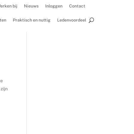
erken bij
Nieuws
Inloggen
Contact
ten
Praktisch en nuttig
Ledenvoordeel
ge
zijn