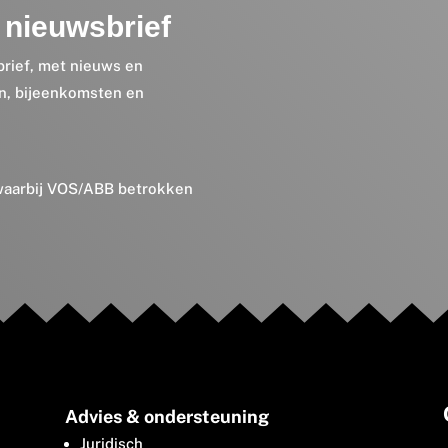
nieuwsbrief
brief, met nieuws en
en, bijeenkomsten en
 waarbij VOS/ABB betrokken
Advies & ondersteuning
Juridisch