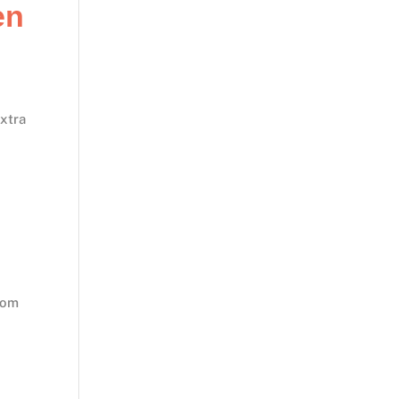
en
xtra
 om