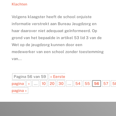
Klachten
Volgens klaagster heeft de school onjuiste
informatie verstrekt aan Bureau Jeugdzorg en
haar daarover niet adequaat geïnformeerd. Op
grond van het bepaalde in artikel 53 lid 3 van de
Wet op de jeugdzorg kunnen door een
medewerker van een school zonder toestemming
van...
Pagina 56 van 59
« Eerste
pagina
«
...
10
20
30
...
54
55
56
57
5
pagina »