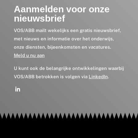
Aanmelden voor onze
nieuwsbrief
VOS/ABB mailt wekelijks een gratis nieuwsbrief,
met nieuws en informatie over het onderwijs,
onze diensten, bijeenkomsten en vacatures.
Meld u nu aan
U kunt ook de belangrijke ontwikkelingen waarbij
VOS/ABB betrokken is volgen via
LinkedIn
.