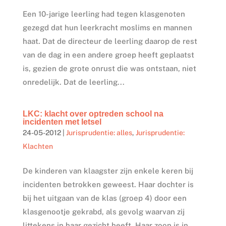
Een 10-jarige leerling had tegen klasgenoten
gezegd dat hun leerkracht moslims en mannen
haat. Dat de directeur de leerling daarop de rest
van de dag in een andere groep heeft geplaatst
is, gezien de grote onrust die was ontstaan, niet
onredelijk. Dat de leerling...
LKC: klacht over optreden school na
incidenten met letsel
24-05-2012
|
Jurisprudentie: alles
,
Jurisprudentie:
Klachten
De kinderen van klaagster zijn enkele keren bij
incidenten betrokken geweest. Haar dochter is
bij het uitgaan van de klas (groep 4) door een
klasgenootje gekrabd, als gevolg waarvan zij
littekens in haar gezicht heeft. Haar zoon is in