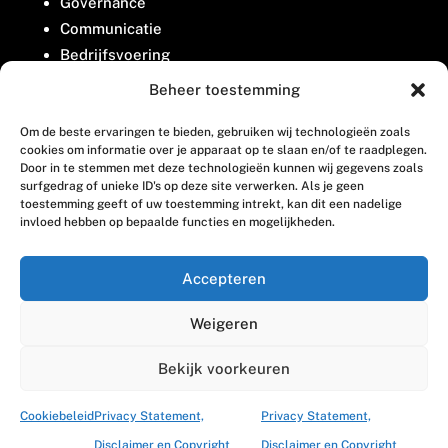
Governance
Communicatie
Bedrijfsvoering
Belangenbehartiging
Beheer toestemming
Om de beste ervaringen te bieden, gebruiken wij technologieën zoals
Contact
cookies om informatie over je apparaat op te slaan en/of te raadplegen.
Door in te stemmen met deze technologieën kunnen wij gegevens zoals
surfgedrag of unieke ID's op deze site verwerken. Als je geen
Houttuinlaan 8
toestemming geeft of uw toestemming intrekt, kan dit een nadelige
invloed hebben op bepaalde functies en mogelijkheden.
3447 GM Woerden
(0348) 405 200
Accepteren
welkom@vosabb.nl
Weigeren
Privacy, disclaimer en copyright
Bekijk voorkeuren
Cookiebeleid
Privacy Statement,
Privacy Statement,
Disclaimer en Copyright
Disclaimer en Copyright