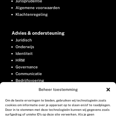
Jurisprudentie
Algemene voorwaarden
Klachtenregeling
Advies & ondersteuning
Juridisch
Onderwijs
Identiteit
HRM
Governance
Communicatie
Bedrijfsvoering
Belangenbehartiging
Beheer toestemming
Om de beste ervaringen te bieden, gebruiken wij technologieën zoals
Contact
cookies om informatie over je apparaat op te slaan en/of te raadplegen.
Door in te stemmen met deze technologieën kunnen wij gegevens zoals
surfgedrag of unieke ID's op deze site verwerken. Als je geen