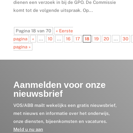
dienen een verzoek in bij de GPO. De Commissie
komt tot de volgende uitspraak. Op...
Pagina 18 van 70
« Eerste
pagina
«
...
10
...
16
17
18
19
20
...
30
pagina »
Aanmelden voor onze
nieuwsbrief
VOS/ABB mailt wekelijks een gratis nieuwsbrief,
met nieuws en informatie over het onderwijs,
onze diensten, bijeenkomsten en vacatures.
Meld u nu aan